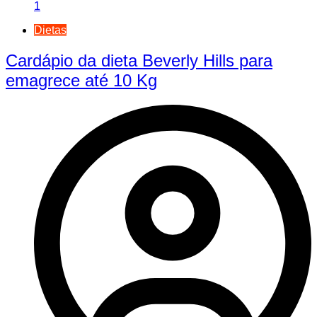
1
Dietas
Cardápio da dieta Beverly Hills para
emagrece até 10 Kg