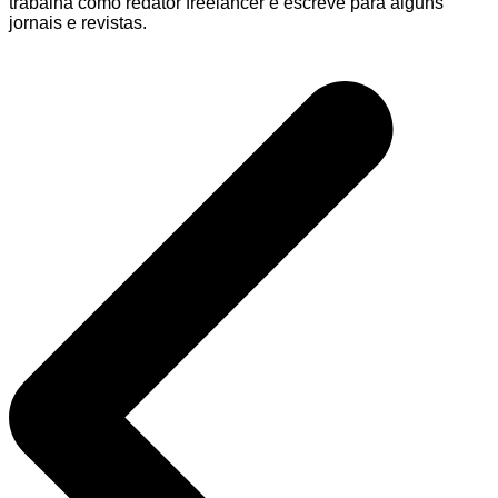
trabalha como redator freelancer e escreve para alguns
jornais e revistas.
Navegação
de
Post