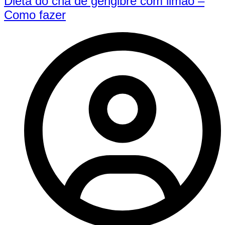
Dieta do chá de gengibre com limão –
Como fazer