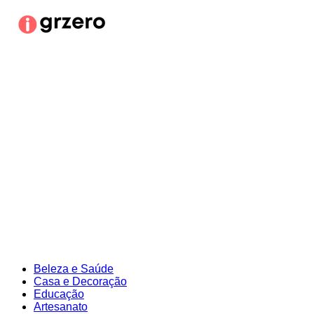
Ir
para
o
conteúdo
Beleza e Saúde
Casa e Decoração
Educação
Artesanato