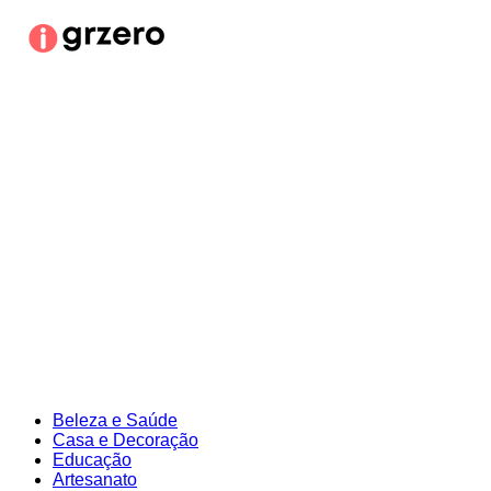
Ir
para
o
conteúdo
Beleza e Saúde
Casa e Decoração
Educação
Artesanato