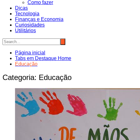
Como fazer
Dicas
Tecnologia
Finanças e Economia
Curiosidades
Utilitários
Página inicial
Tabs em Destaque Home
Educação
Categoria:
Educação