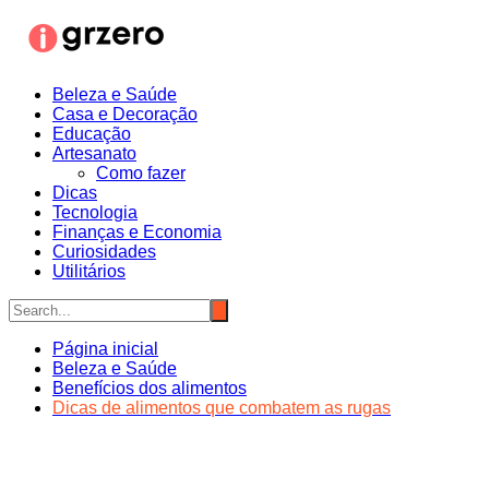
Ir
para
o
conteúdo
Beleza e Saúde
Casa e Decoração
Educação
Artesanato
Como fazer
Dicas
Tecnologia
Finanças e Economia
Curiosidades
Utilitários
Página inicial
Beleza e Saúde
Benefícios dos alimentos
Dicas de alimentos que combatem as rugas