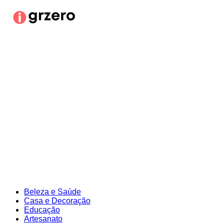
Ir
para
o
conteúdo
Beleza e Saúde
Casa e Decoração
Educação
Artesanato