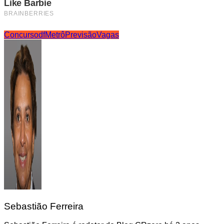
Concurso
df
Metrô
Previsão
Vagas
Sebastião Ferreira