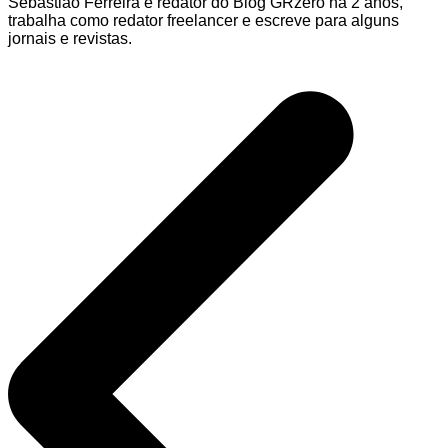
Sebastião Ferreira é redator do Blog GRzero há 2 anos,
trabalha como redator freelancer e escreve para alguns
jornais e revistas.
Navegação
de
Post