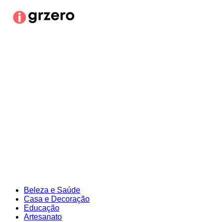
Ir
para
o
conteúdo
Beleza e Saúde
Casa e Decoração
Educação
Artesanato