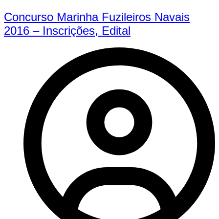
Concurso Marinha Fuzileiros Navais
2016 – Inscrições, Edital