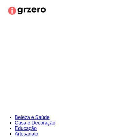
Ir
para
o
conteúdo
Beleza e Saúde
Casa e Decoração
Educação
Artesanato