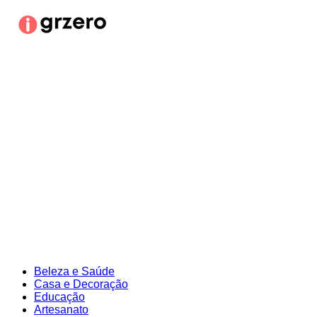
Ir
para
o
conteúdo
Beleza e Saúde
Casa e Decoração
Educação
Artesanato