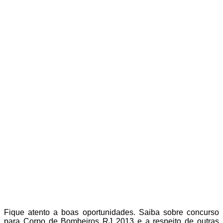
Fique atento a boas oportunidades. Saiba sobre concurso
para Corpo de Bombeiros RJ 2013 e a respeito de outras