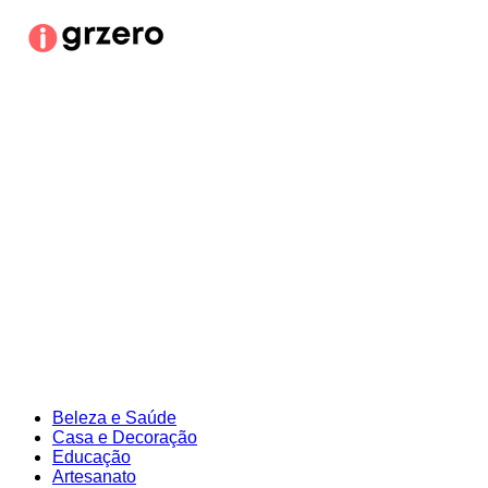
Ir
para
o
conteúdo
Beleza e Saúde
Casa e Decoração
Educação
Artesanato