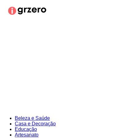
Ir
para
o
conteúdo
Beleza e Saúde
Casa e Decoração
Educação
Artesanato