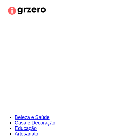
Ir
para
o
conteúdo
Beleza e Saúde
Casa e Decoração
Educação
Artesanato