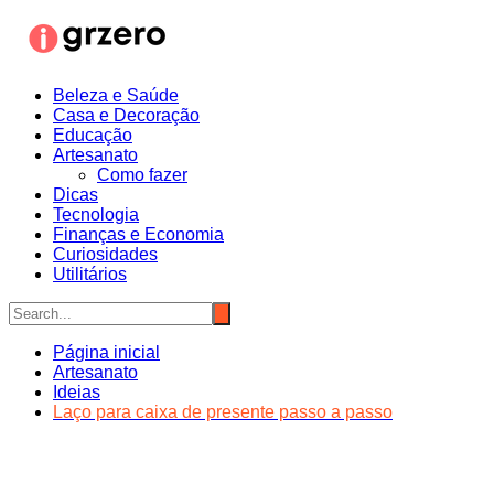
Ir
para
o
conteúdo
Beleza e Saúde
Casa e Decoração
Educação
Artesanato
Como fazer
Dicas
Tecnologia
Finanças e Economia
Curiosidades
Utilitários
Página inicial
Artesanato
Ideias
Laço para caixa de presente passo a passo