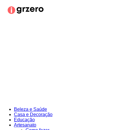
Ir
para
o
conteúdo
Beleza e Saúde
Casa e Decoração
Educação
Artesanato