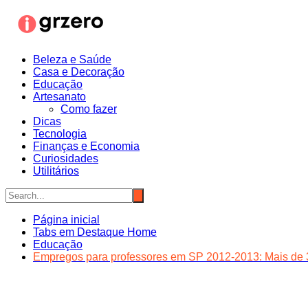
Ir
para
o
conteúdo
Beleza e Saúde
Casa e Decoração
Educação
Artesanato
Como fazer
Dicas
Tecnologia
Finanças e Economia
Curiosidades
Utilitários
Página inicial
Tabs em Destaque Home
Educação
Empregos para professores em SP 2012-2013: Mais de 