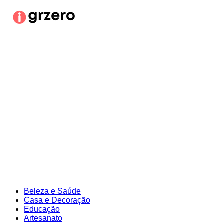
Ir
para
o
conteúdo
Beleza e Saúde
Casa e Decoração
Educação
Artesanato