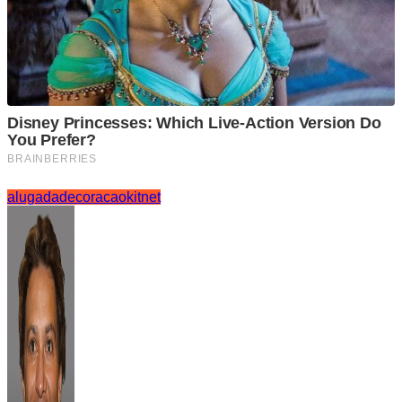
alugada
decoracao
kitnet