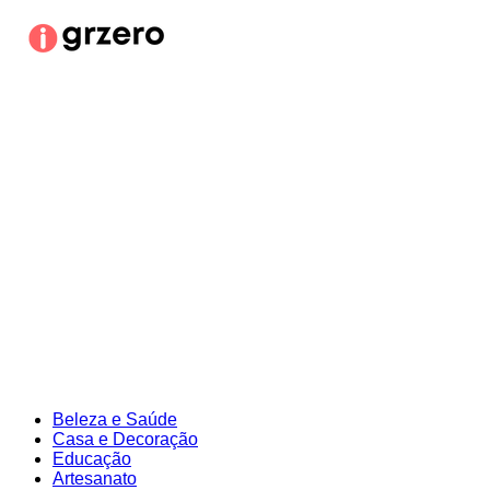
Ir
para
o
conteúdo
Beleza e Saúde
Casa e Decoração
Educação
Artesanato