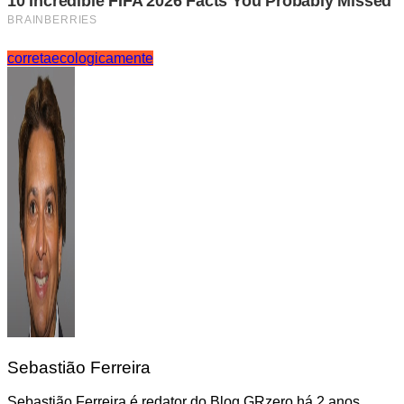
correta
ecologicamente
Sebastião Ferreira
Sebastião Ferreira é redator do Blog GRzero há 2 anos,