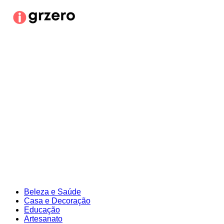
Ir
para
o
conteúdo
Beleza e Saúde
Casa e Decoração
Educação
Artesanato