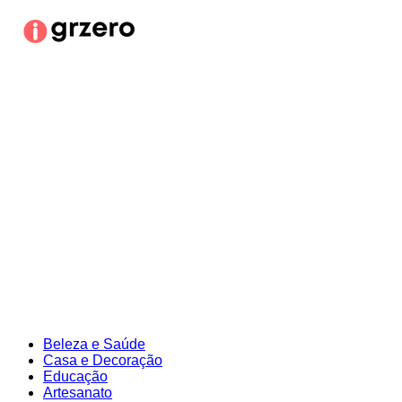
Ir
para
o
conteúdo
Beleza e Saúde
Casa e Decoração
Educação
Artesanato