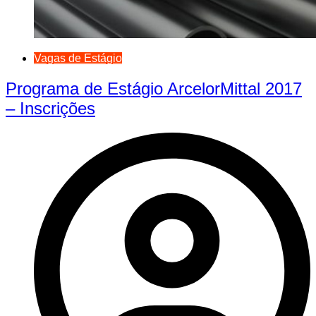
Vagas de Estágio
Programa de Estágio ArcelorMittal 2017
– Inscrições