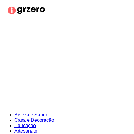
Ir
para
o
conteúdo
Beleza e Saúde
Casa e Decoração
Educação
Artesanato