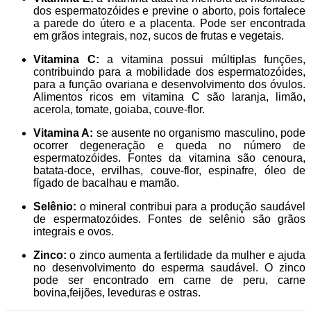
dos espermatozóides e previne o aborto, pois fortalece
a parede do útero e a placenta. Pode ser encontrada
em grãos integrais, noz, sucos de frutas e vegetais.
Vitamina C:
a vitamina possui múltiplas funções,
contribuindo para a mobilidade dos espermatozóides,
para a função ovariana e desenvolvimento dos óvulos.
Alimentos ricos em vitamina C são laranja, limão,
acerola, tomate, goiaba, couve-flor.
Vitamina A:
se ausente no organismo masculino, pode
ocorrer degeneração e queda no número de
espermatozóides. Fontes da vitamina são cenoura,
batata-doce, ervilhas, couve-flor, espinafre, óleo de
fígado de bacalhau e mamão.
Selênio:
o mineral contribui para a produção saudável
de espermatozóides. Fontes de selênio são grãos
integrais e ovos.
Zinco:
o zinco aumenta a fertilidade da mulher e ajuda
no desenvolvimento do esperma saudável. O zinco
pode ser encontrado em carne de peru, carne
bovina,feijões, leveduras e ostras.