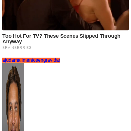
ajudam
alimentos
engravidar