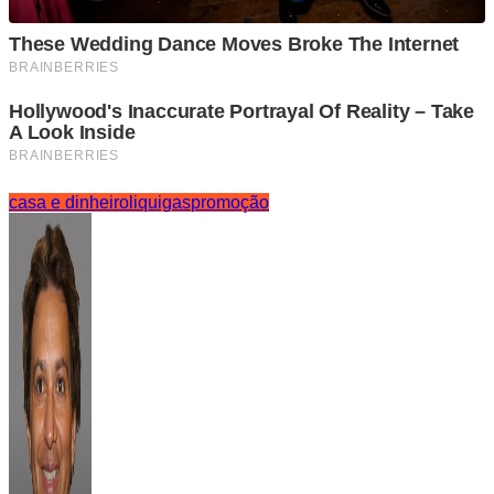
casa e dinheiro
liquigas
promoção