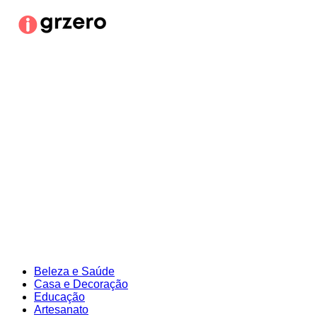
Ir
para
o
conteúdo
Beleza e Saúde
Casa e Decoração
Educação
Artesanato