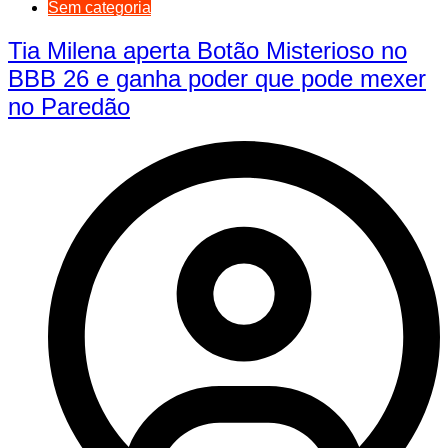
Sem categoria
Tia Milena aperta Botão Misterioso no
BBB 26 e ganha poder que pode mexer
no Paredão