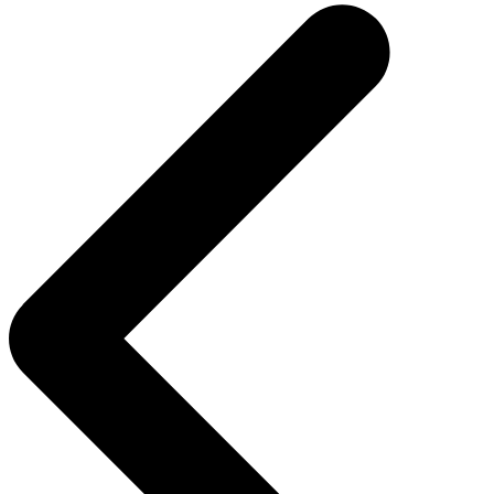
de
Post