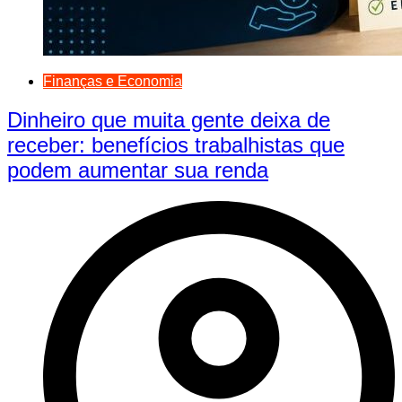
Finanças e Economia
Dinheiro que muita gente deixa de
receber: benefícios trabalhistas que
podem aumentar sua renda