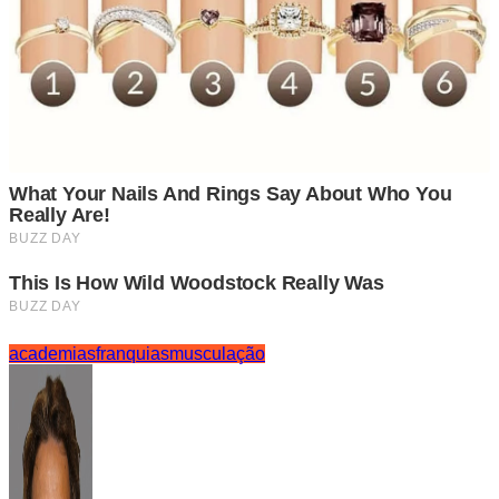
academias
franquias
musculação