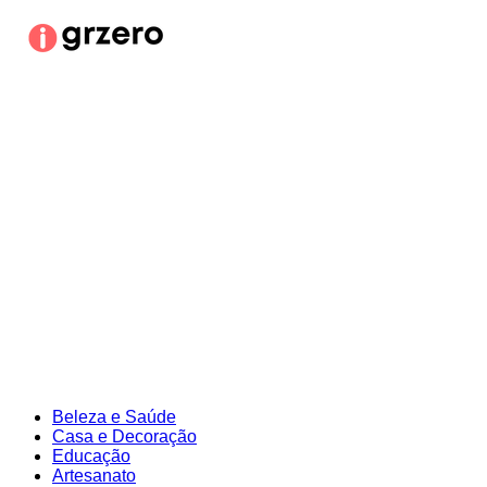
Ir
para
o
conteúdo
Beleza e Saúde
Casa e Decoração
Educação
Artesanato