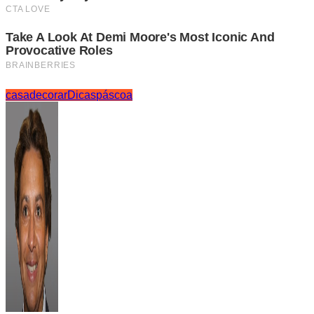
casa
decorar
Dicas
páscoa