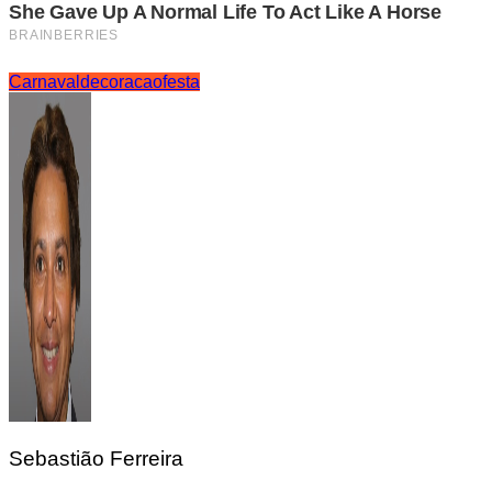
Carnaval
decoracao
festa
Sebastião Ferreira