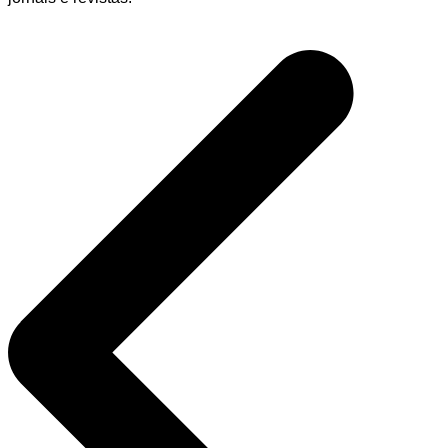
Navegação
de
Post