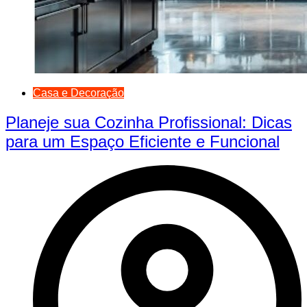
Casa e Decoração
Planeje sua Cozinha Profissional: Dicas
para um Espaço Eficiente e Funcional