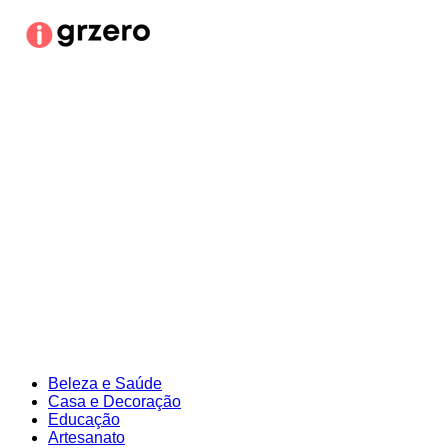
Ir
para
o
conteúdo
Beleza e Saúde
Casa e Decoração
Educação
Artesanato