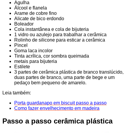
Agulha
Álcool e flanela
Arame de cobre fino
Alicate de bico erdondo
Boleador
Cola instantânea e cola de bijuteria
1 vidro ou azulejo para trabalhar a cerâmica
Rolinho de silicone para esticar a cerâmica
Pincel
Goma laca incolor
Tinta acrílica, cor sombra queimada
metais para bijuteria
Estilete
3 partes de cerâmica plástica de branco translúcido,
duas partes de branco, uma parte de bege e um
pedaço bem pequeno de amarelo.
Leia também:
Porta guardanapo em biscuit passo a passo
Como fazer envelhecimento em madeira
Passo a passo cerâmica plástica