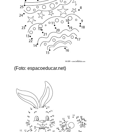
(Foto: espacoeducar.net)