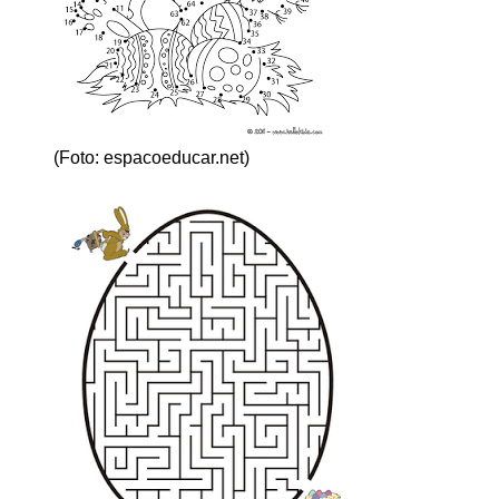
(Foto: espacoeducar.net)