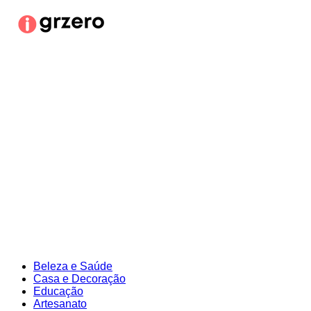
Ir
para
o
conteúdo
Beleza e Saúde
Casa e Decoração
Educação
Artesanato