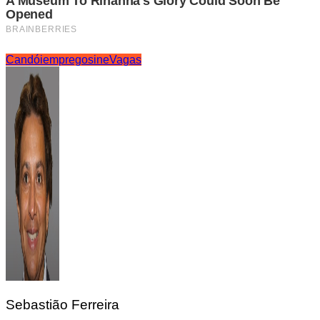
Candói
emprego
sine
Vagas
Sebastião Ferreira