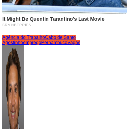
Agência do Trabalho
Cabo de Santo
Agostinho
emprego
Pernambuco
Vagas