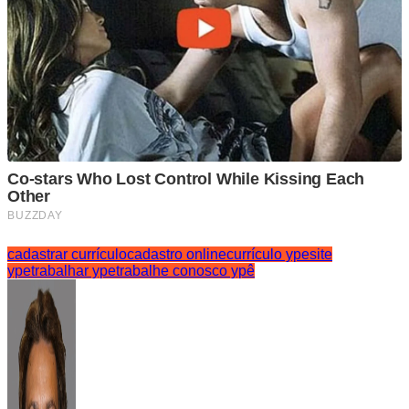
cadastrar currículo
cadastro online
currículo ype
site
ype
trabalhar ype
trabalhe conosco ypê