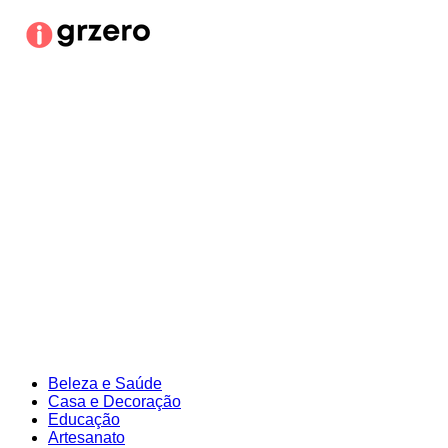
Ir
para
o
conteúdo
Beleza e Saúde
Casa e Decoração
Educação
Artesanato