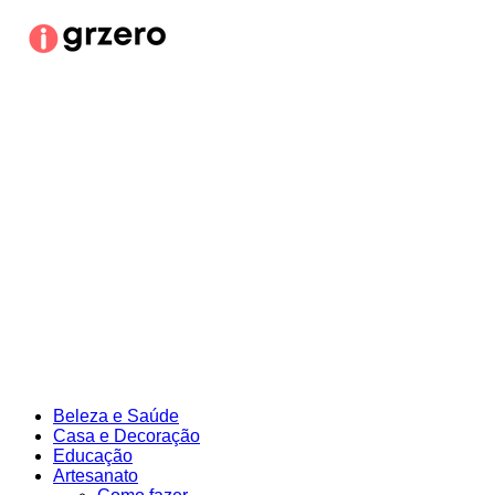
Ir
para
o
conteúdo
Beleza e Saúde
Casa e Decoração
Educação
Artesanato