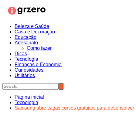
Ir
para
o
conteúdo
Beleza e Saúde
Casa e Decoração
Educação
Artesanato
Como fazer
Dicas
Tecnologia
Finanças e Economia
Curiosidades
Utilitários
Página inicial
Tecnologia
Samsung abre vagas cursos gratuitos para desenvolver