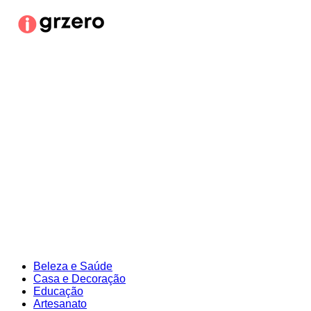
Ir
para
o
conteúdo
Beleza e Saúde
Casa e Decoração
Educação
Artesanato