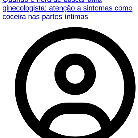
ginecologista: atenção a sintomas como
coceira nas partes íntimas