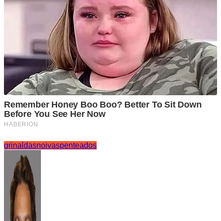
grinaldas
noivas
penteados