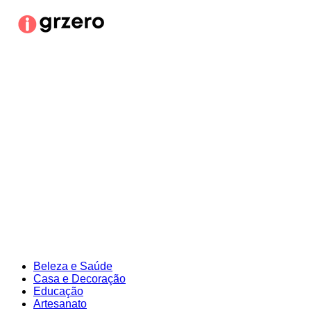
Ir
para
o
conteúdo
Beleza e Saúde
Casa e Decoração
Educação
Artesanato