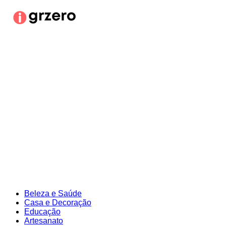
Ir
para
o
conteúdo
Beleza e Saúde
Casa e Decoração
Educação
Artesanato