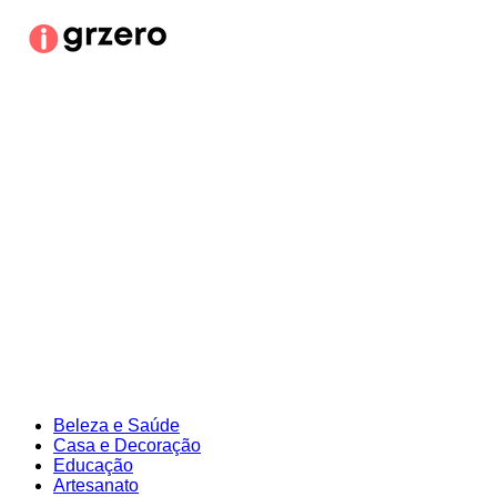
Ir
para
o
conteúdo
Beleza e Saúde
Casa e Decoração
Educação
Artesanato