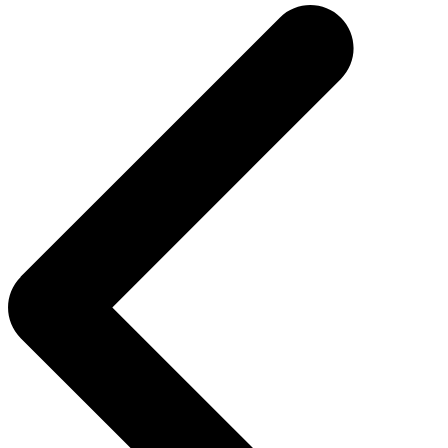
de
Post