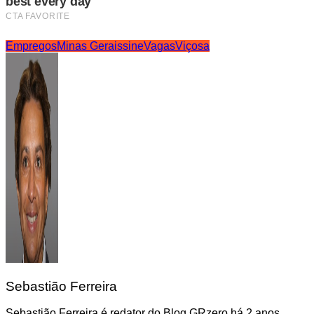
Empregos
Minas Gerais
sine
Vagas
Viçosa
Sebastião Ferreira
Sebastião Ferreira é redator do Blog GRzero há 2 anos,