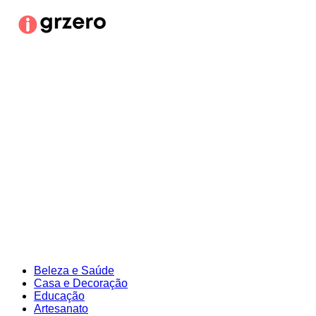
Ir
para
o
conteúdo
Beleza e Saúde
Casa e Decoração
Educação
Artesanato