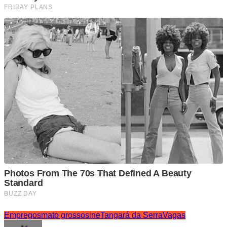
Empregos
mato grosso
sine
Tangará da Serra
Vagas