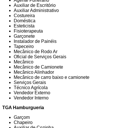
Agente Funerário
Auxiliar de Escritório
Auxiliar Administrativo
Costureira
Doméstica
Esteticista
Fisioterapeuta
Garçonete
Instalador de Painéis
Tapeceiro
Mecânico de Rodo Ar
Oficial de Serviços Gerais
Mecânico
Mecânico de Camionete
Mecânico Alinhador
Mecânico de carro baixo e camionete
Serviços Gerais
Técnico Agrícola
Vendedor Externo
Vendedor Interno
TGA Hamburgueria
Garçom
Chapeiro
Auxiliar de Cozinha