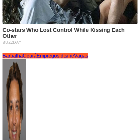
Barbalha
Ceará
Empregos
idt
sine
Vagas