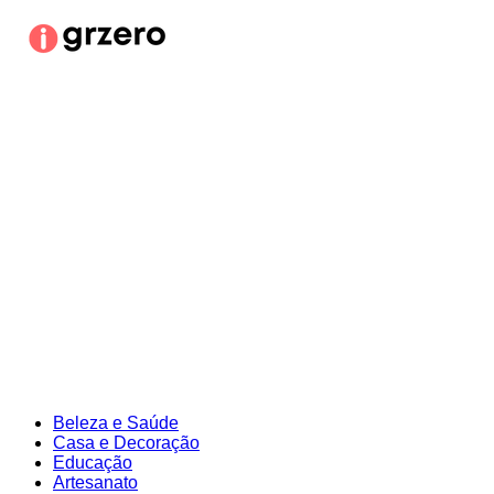
Ir
para
o
conteúdo
Beleza e Saúde
Casa e Decoração
Educação
Artesanato