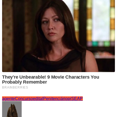
agente
Concurso
edital
Penitenciário
pr
SEAP