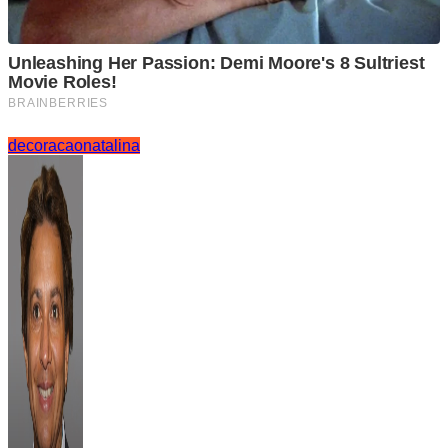
decoracao
natalina