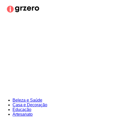
Ir
para
o
conteúdo
Beleza e Saúde
Casa e Decoração
Educação
Artesanato