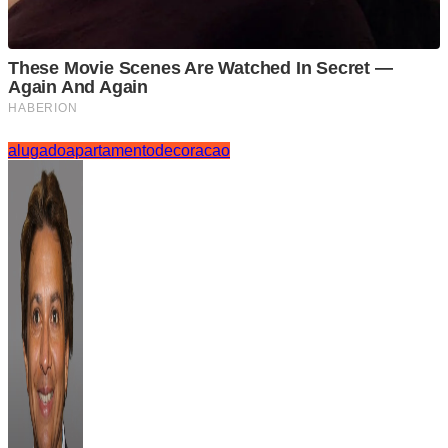
alugado
apartamento
decoracao