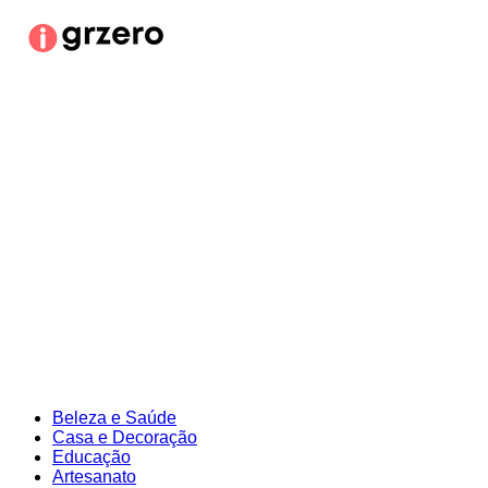
Ir
para
o
conteúdo
Beleza e Saúde
Casa e Decoração
Educação
Artesanato