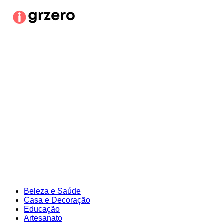
Ir
para
o
conteúdo
Beleza e Saúde
Casa e Decoração
Educação
Artesanato