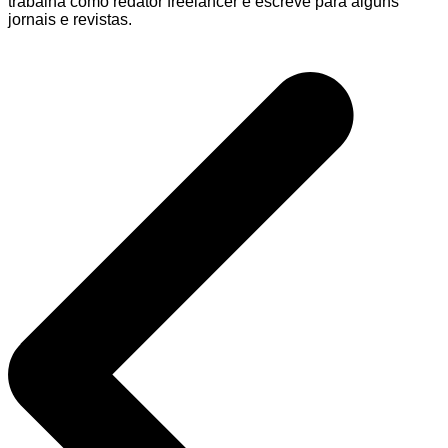
trabalha como redator freelancer e escreve para alguns
jornais e revistas.
Navegação
de
Post