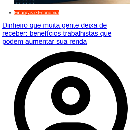
Finanças e Economia
Dinheiro que muita gente deixa de
receber: benefícios trabalhistas que
podem aumentar sua renda