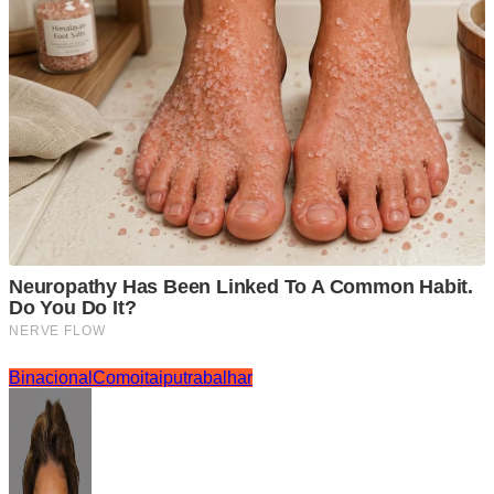
Binacional
Como
itaipu
trabalhar