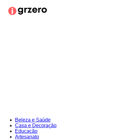
Ir
para
o
conteúdo
Beleza e Saúde
Casa e Decoração
Educação
Artesanato